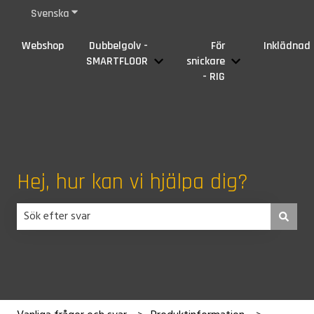
Svenska
Visa undermenyer för översättningar
Webshop
Dubbelgolv -
För
Inklädnad
SMARTFLOOR
snickare
Visa undermeny för Dubbelgolv
Visa undermeny f
- RIG
Hej, hur kan vi hjälpa dig?
Det finns inga förslag eftersom sökfältet är tomt.