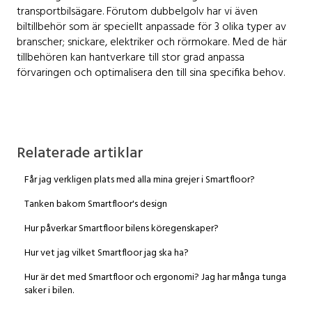
transportbilsägare. Förutom dubbelgolv har vi även
biltillbehör som är speciellt anpassade för 3 olika typer av
branscher; snickare, elektriker och rörmokare. Med de här
tillbehören kan hantverkare till stor grad anpassa
förvaringen och optimalisera den till sina specifika behov.
Relaterade artiklar
Får jag verkligen plats med alla mina grejer i Smartfloor?
Tanken bakom Smartfloor's design
Hur påverkar Smartfloor bilens köregenskaper?
Hur vet jag vilket Smartfloor jag ska ha?
Hur är det med Smartfloor och ergonomi? Jag har många tunga
saker i bilen.