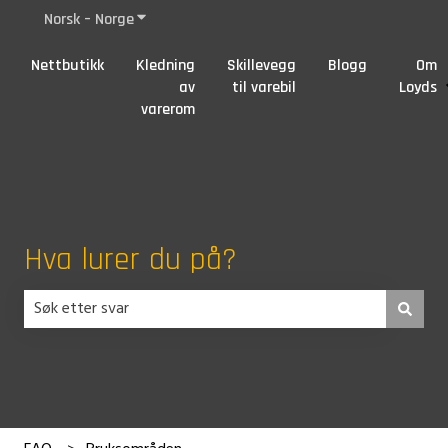
Norsk – Norge
Vis undermeny for oversettelser
Nettbutikk
Kledning
Skillevegg
Blogg
Om
av
til varebil
Loyds
varerom
Hva lurer du på?
Det finnes ingen forslag fordi søkefeltet er tomt.