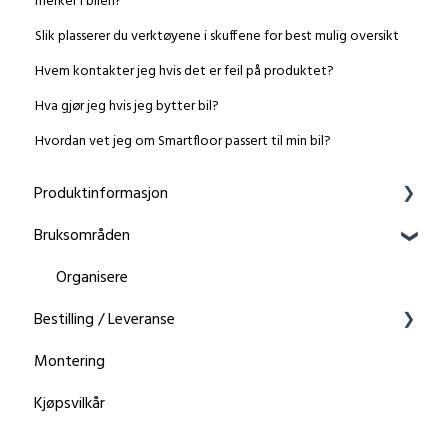
merker i bilen?
Slik plasserer du verktøyene i skuffene for best mulig oversikt
Hvem kontakter jeg hvis det er feil på produktet?
Hva gjør jeg hvis jeg bytter bil?
Hvordan vet jeg om Smartfloor passert til min bil?
Produktinformasjon
Bruksområden
Bruksområder
Kvalitet og material
Organisere
Bestilling / Leveranse
Produktegenskaper
Montering
Produktspesifikasjoner
Leveranse
Kjøpsvilkår