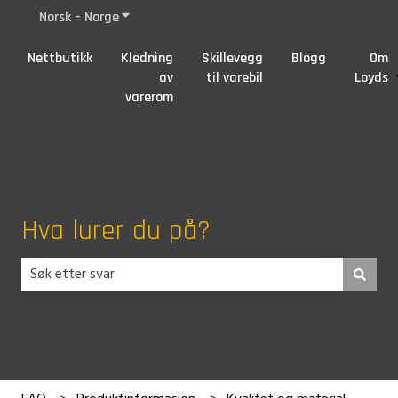
Norsk – Norge
Vis undermeny for oversettelser
Nettbutikk
Kledning
Skillevegg
Blogg
Om
av
til varebil
Loyds
varerom
Hva lurer du på?
Det finnes ingen forslag fordi søkefeltet er tomt.